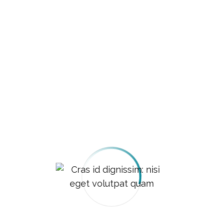
imperdiet consequat non nec mi. Donec sit amet
ornare arcu. Nulla ut urna eu lacus bibendum
pellentesque. Pellentesque sodales tincidunt
lacus, id lacinia elit efficitur eget. Vivamus
molestie mauris eu sem elementum, vitae
pellentesque purus varius. Nullam rhoncus ante
nec turpis vestibulum, at varius leo vestibulum.
Leave A Reply